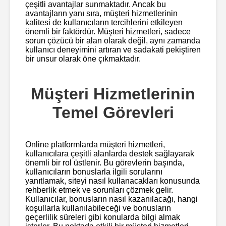
çeşitli avantajlar sunmaktadır. Ancak bu
avantajların yanı sıra, müşteri hizmetlerinin
kalitesi de kullanıcıların tercihlerini etkileyen
önemli bir faktördür. Müşteri hizmetleri, sadece
sorun çözücü bir alan olarak değil, aynı zamanda
kullanıcı deneyimini artıran ve sadakati pekiştiren
bir unsur olarak öne çıkmaktadır.
Müşteri Hizmetlerinin
Temel Görevleri
Online platformlarda müşteri hizmetleri,
kullanıcılara çeşitli alanlarda destek sağlayarak
önemli bir rol üstlenir. Bu görevlerin başında,
kullanıcıların bonuslarla ilgili sorularını
yanıtlamak, siteyi nasıl kullanacakları konusunda
rehberlik etmek ve sorunları çözmek gelir.
Kullanıcılar, bonusların nasıl kazanılacağı, hangi
koşullarla kullanılabileceği ve bonusların
geçerlilik süreleri gibi konularda bilgi almak