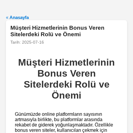
«
Anasayfa
Müşteri Hizmetlerinin Bonus Veren
Sitelerdeki Rolü ve Önemi
Tarih: 2025-07-16
Müşteri Hizmetlerinin
Bonus Veren
Sitelerdeki Rolü ve
Önemi
Günümüzde online platformların sayısının
artmasıyla birlikte, bu platformlar arasında
rekabet de giderek yoğunlaşmaktadır. Özellikle
bonus veren siteler, kullanıcıları çekmek için