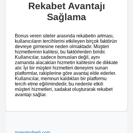
Rekabet Avantajı
Sağlama
Bonus veren siteler arasında rekabetin artması,
kullanıcıların tercihlerini etkileyen birçok faktörün
devreye girmesine neden olmaktadır. Müşteri
hizmetlerinin kalitesi, bu faktörlerden biridir.
Kullanıcılar, sadece bonusları değil, aynı
zamanda alacakları hizmetin kalitesini de dikkate
alır. İyi bir müşteri hizmetleri deneyimi sunan
platformlar, rakiplerine göre avantaj elde ederler.
Kullanıcılar, memnun kaldıkları bir platformu
tercih etme eğilimindedir, bu nedenle etkili
müşteri hizmetleri, sadakat oluşturarak rekabet
avantajı sağlar.
majesteofweb.com